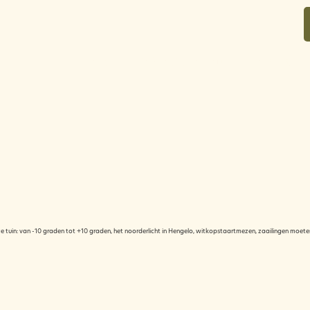
over
in bloei voor jou
contact
 roze tuin: van -10 graden tot +10 graden, het noorderlicht in Hengelo, witkopstaartmezen, zaailingen moe