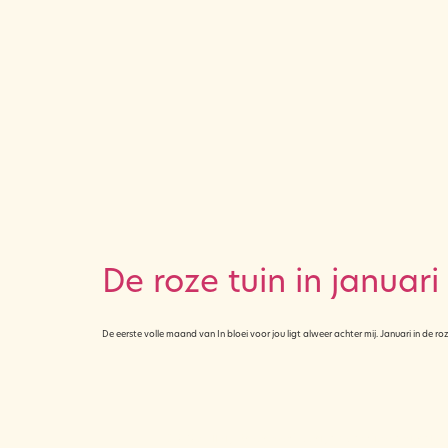
De roze tuin in januari
De eerste volle maand van In bloei voor jou ligt alweer achter mij. Januari in de
© 2025 All rights reserved. Design by nadievanwijk.nl