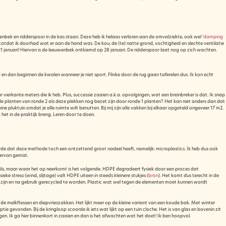
uwenbek en ridderspoor in de kas staan. Deze heb ik helaas verloren aan de omvalziekte, ook wel ‘
damping
totdat ik doorhad wat er aan de hand was. De kou, de (te) natte grond, vochtigheid en slechte ventilatie
21 januari! Hiervan is de leeuwenbek ontkiemd op 28 januari. De ridderspoor laat nog op zich wachten.
rd en dan beginnen de kwalen wanneer je niet sport. Flinke door de rug gaan taferelen dus. Ik kon echt
vierkante meters die ik heb. Plus, successie zaaien a.k.a. opvolgingen, wat een breinbreker is dat. Ik snap
ik de planten van ronde 2 als deze plekken nog bezet zijn door ronde 1 planten? Het kan niet anders dan dat
ine pluktuin omdat je alle ruimte wilt benutten. Bij mij zijn alle vakken bij elkaar opgeteld ongeveer 17 m2.
et in de praktijk breng. Leren door te doen.
rde dat deze methode toch een ontzettend groot nadeel heeft, namelijk: microplastics. Ik heb dus ook
 ervan gemist.
etails, maar waar het op neerkomt is het volgende. HDPE degradeert fysiek door een proces dat
stress (wind, slijtage) valt HDPE uiteen in steeds kleinere stukjes (
bron
). Het komt dus terecht in de
d zijn en na gebruik gerecycled te worden. Plastic wat wel tegen de elementen moet kunnen wordt
de melkflessen en diepvrieszakken. Het lijkt meer op de kleine variant van een koude bak. Met winter
 gevonden. Bij de kringloop scoorde ik iets wat lijkt op een tuin cloche. Het is van glas en bovenin zit
en. Ik ga hier binnenkort in zaaien en dan is het afwachten wat het doet! Ik ben hoopvol.