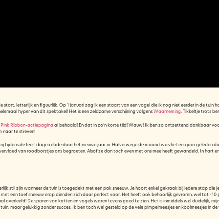
e start, letterlijk en figuurlijk. Op 1 januari zag ik een staart van een vogel die ik nog niet eerder in de
 helemaal hyper van dit spektakel! Het is een zeldzame verschijning volgens
Waarneming
. Tikkeltje trots b
n
Pink Ribbon-actiepagina
al behaald! En dat in zo’n korte tijd! Wauw! Ik ben zo ontzettend dankbaar voor
 naar te streven!
j tijdens de feestdagen ebde door het nieuwe jaar in. Halverwege de maand was het een jaar geleden dat
vloed van roodborstjes ons begroeten. Alsof ze dan toch even met ons mee heeft gewandeld. In hart en
jk stil zijn wanneer de tuin is toegedekt met een pak sneeuw. Je hoort enkel gekraak bij iedere stap die je 
 met een toef sneeuw erop dienden zich daar perfect voor. Het heeft ook behoorlijk gevroren, wel tot -10 
al overleefd! De sporen van katten en vogels waren tevens goed te zien. Het is inmiddels wel duidelijk, mij
n, maar gelukkig zonder succes. Ik ben toch wel gesteld op de vele pimpelmeesjes en koolmeesjes in de tui