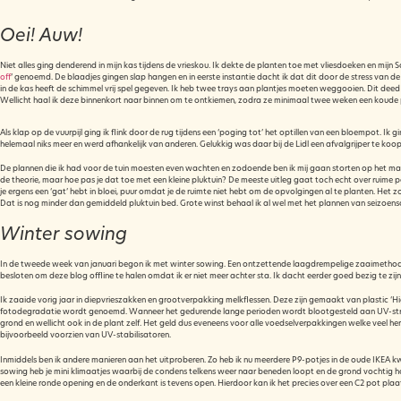
Oei! Auw!
Niet alles ging denderend in mijn kas tijdens de vrieskou. Ik dekte de planten toe met vliesdoeken en mijn 
off
‘ genoemd. De blaadjes gingen slap hangen en in eerste instantie dacht ik dat dit door de stress van 
in de kas heeft de schimmel vrij spel gegeven. Ik heb twee trays aan plantjes moeten weggooien. Dit deed 
Wellicht haal ik deze binnenkort naar binnen om te ontkiemen, zodra ze minimaal twee weken een koude
Als klap op de vuurpijl ging ik flink door de rug tijdens een ‘poging tot’ het optillen van een bloempot. Ik
helemaal niks meer en werd afhankelijk van anderen. Gelukkig was daar bij de Lidl een afvalgrijper te ko
De plannen die ik had voor de tuin moesten even wachten en zodoende ben ik mij gaan storten op het maken v
de theorie, maar hoe pas je dat toe met een kleine pluktuin? De meeste uitleg gaat toch echt over ruime pe
je ergens een ‘gat’ hebt in bloei, puur omdat je de ruimte niet hebt om de opvolgingen al te planten. Het zou
Dat is nog minder dan gemiddeld pluktuin bed. Grote winst behaal ik al wel met het plannen van seizoens
Winter sowing
In de tweede week van januari begon ik met winter sowing. Een ontzettende laagdrempelige zaaimethode m
besloten om deze blog offline te halen omdat ik er niet meer achter sta. Ik dacht eerder goed bezig te zij
Ik zaaide vorig jaar in diepvrieszakken en grootverpakking melkflessen. Deze zijn gemaakt van plastic ‘H
fotodegradatie wordt genoemd. Wanneer het gedurende lange perioden wordt blootgesteld aan UV-straling (
grond en wellicht ook in de plant zelf. Het geld dus eveneens voor alle voedselverpakkingen welke veel
bijvoorbeeld voorzien van UV-stabilisatoren.
Inmiddels ben ik andere manieren aan het uitproberen. Zo heb ik nu meerdere P9-potjes in de oude IKEA kwe
sowing heb je mini klimaatjes waarbij de condens telkens weer naar beneden loopt en de grond vochtig houd.
een kleine ronde opening en de onderkant is tevens open. Hierdoor kan ik het precies over een C2 pot pla