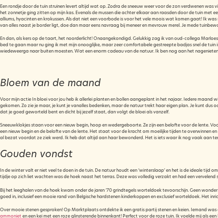
Een rondje door de tuin struinen levert altijd wat op. Zodra de sneeuw weer voor de zon verdwenen was viel
het zonnetje ging zitten op mijn kas. Evenals de mussen die achter elkaar aan raasden door de tuin met een 
alliums, hyacinten en krokussen. Als dat niet een voorbode is voor het vele moois wat komen gaat! Ik was 
van alles naast je border ligt, doe dan maar eens navraag bij meneer en mevrouw merel. Je mede tuinbewone
En dan, als kers op de taart, het noorderlicht! Onaangekondigd. Gelukkig zag ik van oud-collega Marloes
bed te gaan maar nu ging ik met mijn onooglijke, maar zeer comfortabele gestreepte badjas snel de tuin i
wiedeweerga naar buiten moesten. Wat een enorm cadeau van de natuur. Ik ben nog aan het nagenieten
Bloem van de maand
Voor mijn actie In bloei voor jou heb ik allerlei planten en bollen aangeplant in het najaar. Iedere maand
gekomen. Zo zie je maar, je kunt je vanalles bedenken, maar de natuur trekt haar eigen plan. Je kunt dus o
dat je goed geworteld bent en dicht bij jezelf staat, dan volgt de bloei als vanzelf.
Sneeuwklokjes staan voor een nieuw begin, hoop en wedergeboorte. Ze zijn een belofte voor de lente. Voor
een nieuw begin en de belofte van de lente. Het staat voor de kracht om moeilijke tijden te overwinnen 
al bezat voordat ze ziek werd. Ik heb dat altijd aan haar bewonderd. Het is iets waar ik nog vaak aan t
Gouden vondst
In de winter valt er niet veel te doen in de tuin. De natuur houdt een ‘winterslaap’ en het is de ideale tijd 
tijdje op zich liet wachten was de hoek naast het terras. Deze was volledig verzakt en had een vervelend 
Bij het leeghalen van de hoek kwam onder de jaren ’70 grindtegels worteldoek tevoorschijn. Geen wonder 
goed in, inclusief een mooie rand van Belgische hardstenen kinderkoppen en exclusief worteldoek. Het in
Over mooie stenen gesproken! Op Marktplaats ontdekte ik een gratis partij stenen en keien. Iemand was
ammoniet
en een kei met een roze glinsterende binnenkant! Perfect voor de roze tuin. Ik voelde mij als e