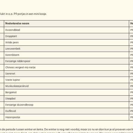
kt in o.a. P9 potjes in een mini kasje.
Nederlandse naam
H
Duizendblad
P9
Dropplant
P9
Wilde peen
P9
Leeuwenbek
P9
Korenbloem
P9
Eenjarige ridderspoor
P9
Chinees vergeet-mij-nietje
P9
Siererwt
P9
Vaste lupine
P9
Muskuskaasjeskruid
P9
Bergamot
P9
Slaapbol
P9
Eenjarige duizendknoop
P9
Duifkruid
P9
Hazenpootje
P9
in de periode tussen winter en lente. De winter is nog niet voorbij, maar zo nu en dan kun je al proeven 