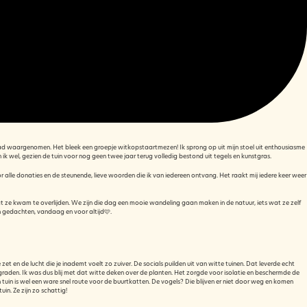
 tuin had waargenomen. Het bleek een groepje witkopstaartmezen! Ik sprong op uit mijn stoel uit enthousiasme
en ik wel, gezien de tuin voor nog geen twee jaar terug volledig bestond uit tegels en kunstgras.
 alle donaties en de steunende, lieve woorden die ik van iedereen ontvang. Het raakt mij iedere keer weer
 ze kwam te overlijden. We zijn die dag een mooie wandeling gaan maken in de natuur, iets wat ze zelf
 gedachten, vandaag en voor altijd🩷.
zet en de lucht die je inademt voelt zo zuiver. De socials puilden uit van witte tuinen. Dat leverde echt
graden. Ik was dus blij met dat witte deken over de planten. Het zorgde voor isolatie en beschermde de
n tuin is wel een ware snel route voor de buurtkatten. De vogels? Die blijven er niet door weg en komen
n. Ze zijn zo schattig!