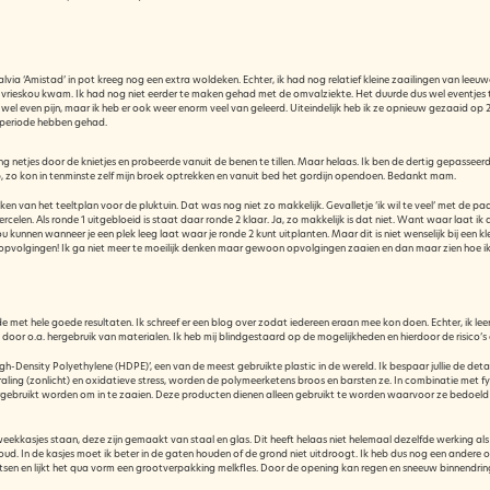
Salvia ‘Amistad’ in pot kreeg nog een extra woldeken. Echter, ik had nog relatief kleine zaailingen van lee
de vrieskou kwam. Ik had nog niet eerder te maken gehad met de omvalziekte. Het duurde dus wel eventjes 
wel even pijn, maar ik heb er ook weer enorm veel van geleerd. Uiteindelijk heb ik ze opnieuw gezaaid op 
 periode hebben gehad.
 ging netjes door de knietjes en probeerde vanuit de benen te tillen. Maar helaas. Ik ben de dertig gepassee
op, zo kon in tenminste zelf mijn broek optrekken en vanuit bed het gordijn opendoen. Bedankt mam.
an het teeltplan voor de pluktuin. Dat was nog niet zo makkelijk. Gevalletje ‘ik wil te veel’ met de paar 
rcelen. Als ronde 1 uitgebloeid is staat daar ronde 2 klaar. Ja, zo makkelijk is dat niet. Want waar laat 
 kunnen wanneer je een plek leeg laat waar je ronde 2 kunt uitplanten. Maar dit is niet wenselijk bij een kle
opvolgingen! Ik ga niet meer te moeilijk denken maar gewoon opvolgingen zaaien en dan maar zien hoe ik h
et hele goede resultaten. Ik schreef er een blog over zodat iedereen eraan mee kon doen. Echter, ik lee
n door o.a. hergebruik van materialen. Ik heb mij blindgestaard op de mogelijkheden en hierdoor de risico’s
igh-Density Polyethylene (HDPE)’, een van de meest gebruikte plastic in de wereld. Ik bespaar jullie de d
zonlicht) en oxidatieve stress, worden de polymeerketens broos en barsten ze. In combinatie met fysieke 
 hergebruikt worden om in te zaaien. Deze producten dienen alleen gebruikt te worden waarvoor ze bedoel
ekkasjes staan, deze zijn gemaakt van staal en glas. Dit heeft helaas niet helemaal dezelfde werking als 
 In de kasjes moet ik beter in de gaten houden of de grond niet uitdroogt. Ik heb dus nog een andere optie
atsen en lijkt het qua vorm een grootverpakking melkfles. Door de opening kan regen en sneeuw binnendring