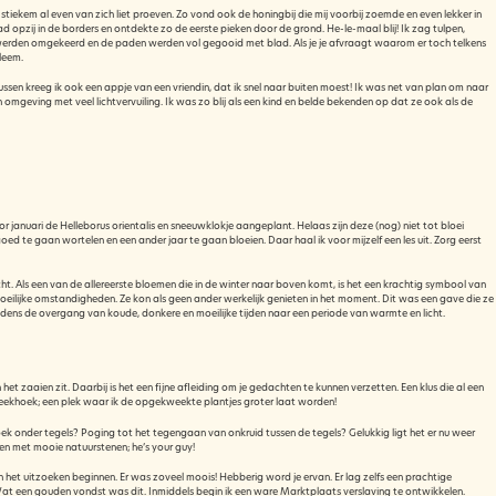
tiekem al even van zich liet proeven. Zo vond ook de honingbij die mij voorbij zoemde en even lekker in
ad opzij in de borders en ontdekte zo de eerste pieken door de grond. He-le-maal blij! Ik zag tulpen,
jes werden omgekeerd en de paden werden vol gegooid met blad. Als je je afvraagt waarom er toch telkens
leem.
en kreeg ik ook een appje van een vriendin, dat ik snel naar buiten moest! Ik was net van plan om naar
omgeving met veel lichtvervuiling. Ik was zo blij als een kind en belde bekenden op dat ze ook als de
or januari de Helleborus orientalis en sneeuwklokje aangeplant. Helaas zijn deze (nog) niet tot bloei
d te gaan wortelen en een ander jaar te gaan bloeien. Daar haal ik voor mijzelf een les uit. Zorg eerst
t. Als een van de allereerste bloemen die in de winter naar boven komt, is het een krachtig symbool van
oeilijke omstandigheden. Ze kon als geen ander werkelijk genieten in het moment. Dit was een gave die ze
dens de overgang van koude, donkere en moeilijke tijden naar een periode van warmte en licht.
n het zaaien zit. Daarbij is het een fijne afleiding om je gedachten te kunnen verzetten. Een klus die al een
 kweekhoek; een plek waar ik de opgekweekte plantjes groter laat worden!
ek onder tegels? Poging tot het tegengaan van onkruid tussen de tegels? Gelukkig ligt het er nu weer
illen met mooie natuurstenen; he’s your guy!
t uitzoeken beginnen. Er was zoveel moois! Hebberig word je ervan. Er lag zelfs een prachtige
n. Wat een gouden vondst was dit. Inmiddels begin ik een ware Marktplaats verslaving te ontwikkelen.