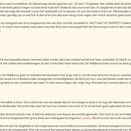
 er veel te ontdekken. Zo halverwege januari ging het van -10 naar +10 graden. Het voelde alsof de lente s
een bult geluid. Kregen ze al de lente in de bol? Anders ik wel, voor even dan. Ik veegde her en der wat bl
niet de enige die fanatiek tussen het bladerdek zat te speuren. Zo ook de merels in mijn tuin. Alle blaad
rs, gezellig zijn ze wel! Dat ik dan af en toe alles even terug moet vegen, dat vind ik absoluut geen prob
 op Instagram een story langskomen met een foto van het noorderlicht. Heh?! Hier?! IN TWENTE?! Ondertuss
n. Ik moest even zoeken, maar daar was het! Wat een schouwspel! Met het blote oog te zien! En dat in een 
.
 wil ik een bepaalde bloem centraal stellen omdat deze een verhaal vertelt met haar symboliek. Zo had ik vo
ok niet anders dan meebewegen, en dat is misschien maar beter ook. De Helleborus kiest ervoor om eerst goe
 de Helleborus gaan er meerdere betekenissen rond. Ik ga zelf uit van de associatie met hoop en veerkrach
en de moed om te bloeien onder uitdagende omstandigheden. Als Marij iets kon, was het bloeien onder de m
erug denk en een voorbeeld aan neem. En dat nieuwe begin, dat volgt nog. Wanneer het moment daar is; tij
om hetzelfde te doen. Toch vind ik het ook een ideale tijd om wat klusjes te doen nu ik nog niet helemaal vol i
struikelrandje. Het water liep naar het huis toe in plaats van ervan af. Ik wil de hoek gaan gebruiken als
dat de boel verzakt was. Ik blijf mij verbazen over keuzes die worden gemaakt. Wie doet er nou worteldo
richten kan beginnen! Met grote dank aan vindingrijke buurtgenoot
Laurens
. Mocht je ooit iets in de tuin w
 de tuin aan het leeghalen en de vorige bewoner verzamelde mooie exemplaren. Eenmaal aangekomen kon he
en kind in de snoepwinkel. Wat zijn ze mooi! Een aantal keien dienen nu als een borderrand achterin de tui