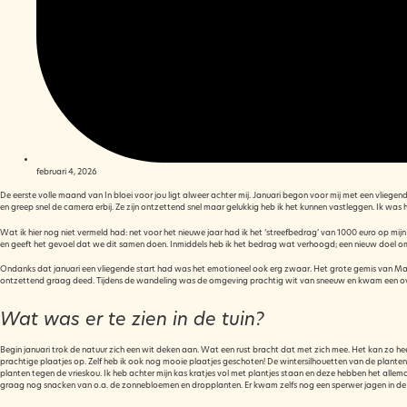
februari 4, 2026
De eerste volle maand van In bloei voor jou ligt alweer achter mij. Januari begon voor mij met een vliegend
en greep snel de camera erbij. Ze zijn ontzettend snel maar gelukkig heb ik het kunnen vastleggen. Ik was
Wat ik hier nog niet vermeld had: net voor het nieuwe jaar had ik het ‘streefbedrag’ van 1000 euro op mij
en geeft het gevoel dat we dit samen doen. Inmiddels heb ik het bedrag wat verhoogd; een nieuw doel om
Ondanks dat januari een vliegende start had was het emotioneel ook erg zwaar. Het grote gemis van Mari
ontzettend graag deed. Tijdens de wandeling was de omgeving prachtig wit van sneeuw en kwam een over
Wat was er te zien in de tuin?
Begin januari trok de natuur zich een wit deken aan. Wat een rust bracht dat met zich mee. Het kan zo heerli
prachtige plaatjes op. Zelf heb ik ook nog mooie plaatjes geschoten! De wintersilhouetten van de planten
planten tegen de vrieskou. Ik heb achter mijn kas kratjes vol met plantjes staan en deze hebben het allema
graag nog snacken van o.a. de zonnebloemen en dropplanten. Er kwam zelfs nog een sperwer jagen in de tui