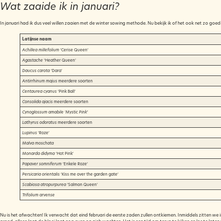
Wat zaaide ik in januari?
In januari had ik dus veel willen zaaien met de winter sowing methode. Nu bekijk ik of het ook net zo goed lu
Latijnse naam
Achillea millefolium
‘Cerise Queen’
Agastache
‘Heather Queen’
Daucus carota
‘Dara’
Antirrhinum majus
meerdere soorten
Centaurea cyanus
‘Pink Ball’
Consolida ajacis
meerdere soorten
Cynoglossum amabile ‘Mystic Pink’
Lathyrus odoratus
meerdere soorten
Lupinus
‘Roze’
Malva moschata
Monarda didyma
‘Hot Pink’
Papaver somniferum
‘Enkele Roze’
Persicaria orientalis
‘Kiss me over the garden gate’
Scabiosa atropurpurea
‘Salmon Queen’
Trifolium arvense
Nu is het afwachten! Ik verwacht dat eind februari de eerste zaden zullen ontkiemen. Inmiddels zitten we 