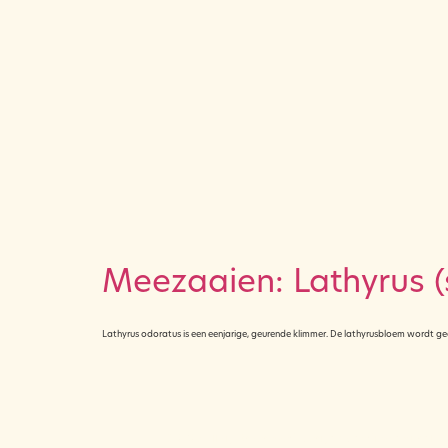
Meezaaien: Lathyrus (
Lathyrus odoratus is een eenjarige, geurende klimmer. De lathyrusbloem wordt g
© 2025 All rights reserved. Design by nadievanwijk.nl