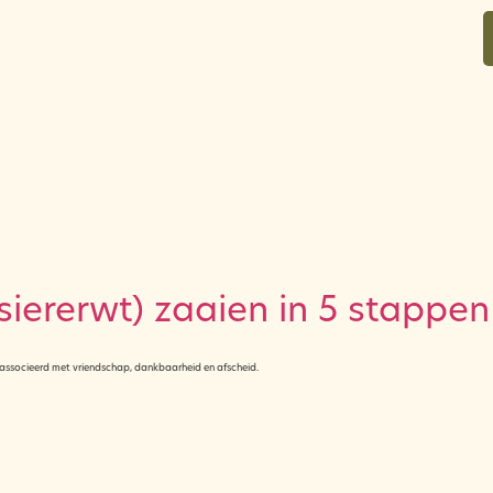
over
in bloei voor jou
contact
siererwt) zaaien in 5 stappen
eassocieerd met vriendschap, dankbaarheid en afscheid.