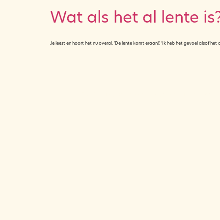
Wat als het al lente is
Je leest en hoort het nu overal: ‘De lente komt eraan!‘, ‘Ik heb het gevoel alsof het a
© 2025 All rights reserved. Design by nadievanwijk.nl