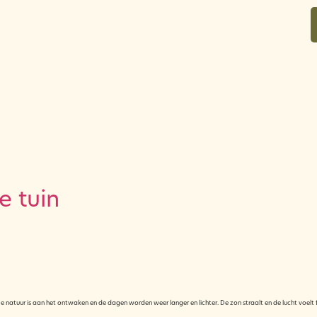
over
in bloei voor jou
contact
e tuin
 natuur is aan het ontwaken en de dagen worden weer langer en lichter. De zon straalt en de lucht voelt f