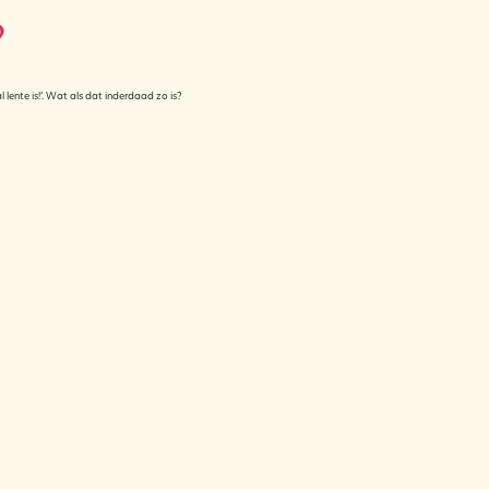
?
l lente is!’. Wat als dat inderdaad zo is?