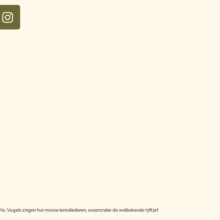
ris. Vogels zingen hun mooie lenteliederen, waaronder de welbekende tjiftjaf