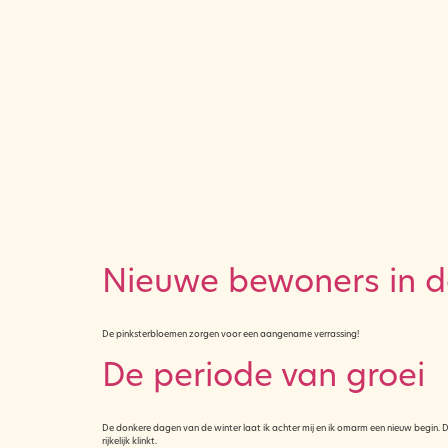
Nieuwe bewoners in d
De pinksterbloemen zorgen voor een aangename verrassing!
De periode van groei
De donkere dagen van de winter laat ik achter mij en ik omarm een nieuw begin. De
rijkelijk klinkt.