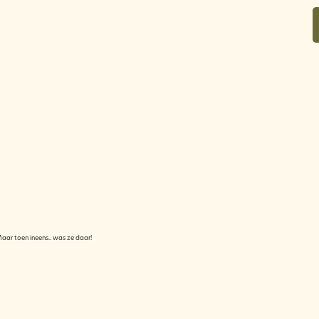
over
in bloei voor jou
contact
 Maar toen ineens.. was ze daar!