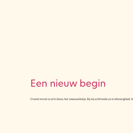
Een nieuw begin
Overal stond ze al in bloei, het sneeuwklokje. Bij mij schitterde ze in afwezigheid.
© 2025 All rights reserved. Design by nadievanwijk.nl