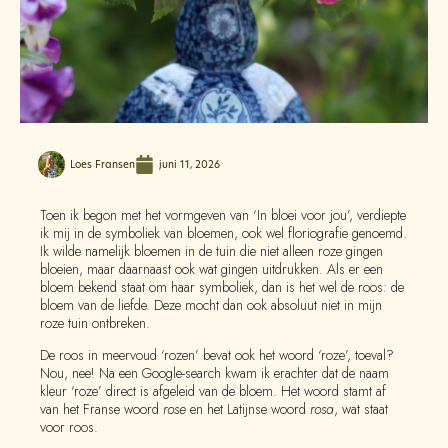
Loes Fransen
juni 11, 2026
Toen ik begon met het vormgeven van ‘In bloei voor jou’, verdiepte
ik mij in de symboliek van bloemen, ook wel floriografie genoemd.
Ik wilde namelijk bloemen in de tuin die niet alleen roze gingen
bloeien, maar daarnaast ook wat gingen uitdrukken. Als er een
bloem bekend staat om haar symboliek, dan is het wel de roos: de
bloem van de liefde. Deze mocht dan ook absoluut niet in mijn
roze tuin ontbreken.
De roos in meervoud ‘rozen’ bevat ook het woord ‘roze’, toeval?
Nou, nee! Na een Google-search kwam ik erachter dat de naam
kleur ‘roze’ direct is afgeleid van de bloem. Het woord stamt af
van het Franse woord
rose
en het Latijnse woord
rosa
, wat staat
voor roos.