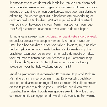
Ik ontdekte tevens dat de verschillende kleuren van een bloem ook
verschillende betekenissen dragen. Zo staat een lichtroze roos voor
vreugde en zachtheid en een donkkerroze roos voor waardering en
erkenning. Ze worden gebruikt in boeketten om bewondering en
dankbaarheid uit te drukken. Wat laat mijn liefde, dankbaarheid,
waardering en bewondering voor Marij meer zien dan een roze
roos? Mijn zoektocht naar roze rozen voor in de tuin begon.
Ik had al eens gelezen over
biologische rozenkwekerij de Bierkreek
en besloot contact met ze op te nemen. Ik kan niet in woorden
uitdrukken hoe dankbaar ik ben voor alle hulp die zij mij sindsdien
hebben geboden en nog steeds bieden. Ze doneerden mij drie
prachtige rozen voor de actie en namen zelfs de moeite om deze
voor mij mee te nemen naar de Ambachtelijke Plantenmarkt op
Landgoed de Wiersse. Dat terwijl ze dan al tot de nok toe zijn
volgeladen voor het hele weekend op de markt!
Vanaf de plantenmarkt vergezelden Baronesse, Katy Road Pink en
Mariatheresia mij mee terug naar huis. Drie werkelijk pachtige
soorten, en daarmee ook mijn állereerste rozen. Het zijn tuinrozen
die toe te passen zijn als snijroos. Sindsdien ben ik een trotse
rozenbezitter en daar hoorde een speciale plek bij. Ik wilde graag
een rozentuintje aanleggen en dit werd in de voortuin. Een warme
zonnige plek op het zuiden.